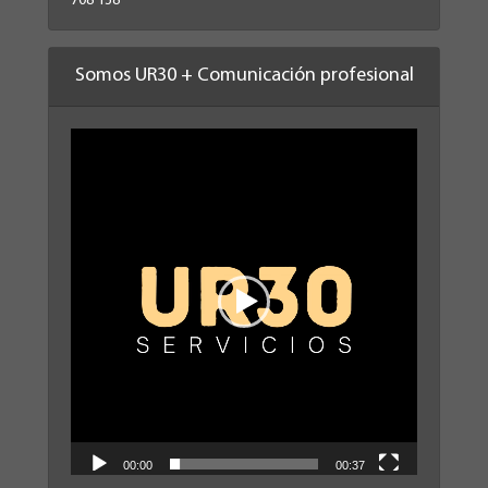
708 138
Somos UR30 + Comunicación profesional
Reproductor
de
vídeo
00:00
00:37