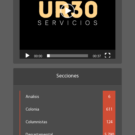
00:00
00:37
Secciones
Analisis
6
Colonia
611
Columnistas
124
Departamental
5.790