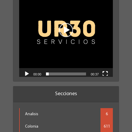
00:00
00:37
Secciones
Analisis
6
Colonia
611