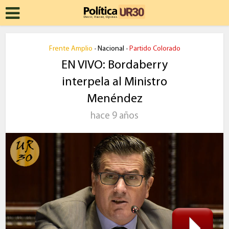
Frente Amplio
Nacional
Partido Colorado
•
•
EN VIVO: Bordaberry
interpela al Ministro
Menéndez
hace 9 años