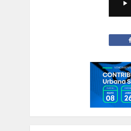
de
audio