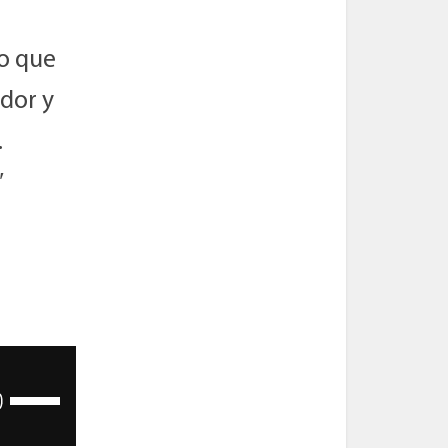
jo que
dor y
…
″
Utiliza
las