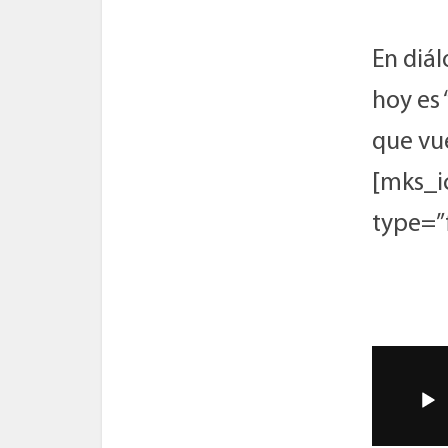
En diá
hoy es
que vue
[mks_i
type=”
Reprod
de
audio