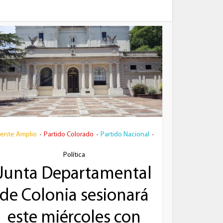
volumen.
rente Amplio
Partido Colorado
Partido Nacional
•
•
•
Política
Junta Departamental
de Colonia sesionará
este miércoles con