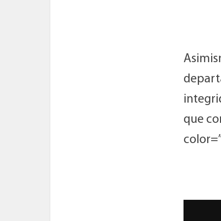
Asimism
depart
integr
que co
color=
Reprod