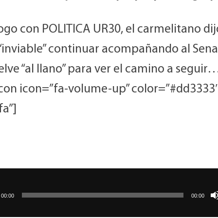
logo con POLITICA UR30, el carmelitano di
 “inviable” continuar acompañando al Sena
lve “al llano” para ver el camino a seguir
con icon=”fa-volume-up” color=”#dd3333
fa”]
uctor
00:00
00:00