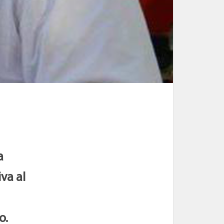
a
va al
o.