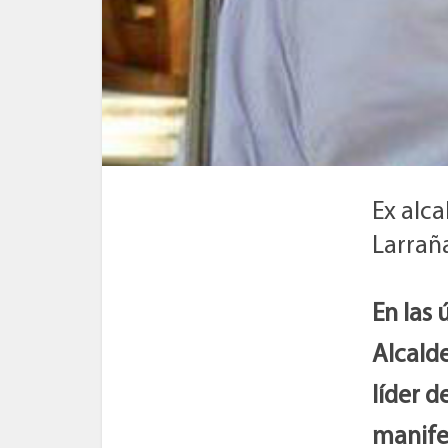
Ex alc
Larrañ
En las 
Alcalde
líder d
manife