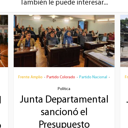
También le puede interesar...
Frente Amplio
Partido Colorado
Partido Nacional
F
•
•
•
Política
Junta Departamental
l
sancionó el
a
Presupuesto
o