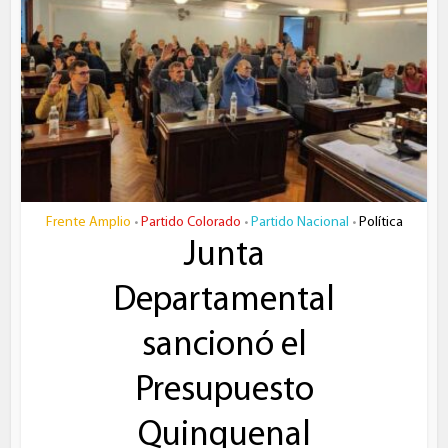
Frente Amplio
Partido Colorado
Partido Nacional
Política
•
•
•
Junta
Departamental
sancionó el
Presupuesto
Quinquenal