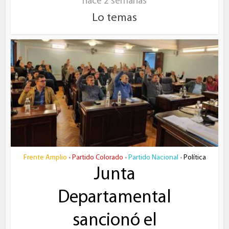
hace 2 semanas
Lo temas
Frente Amplio
Partido Colorado
Partido Nacional
Política
•
•
•
Junta
Departamental
sancionó el