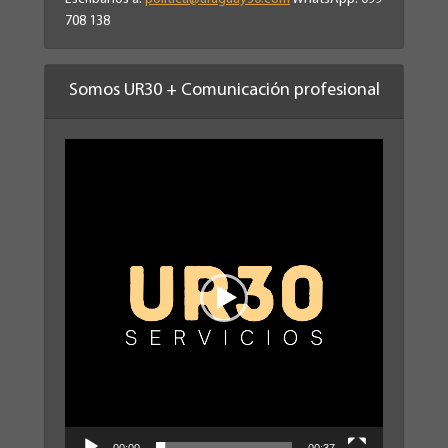
708 138
Somos UR30 + Comunicación profesional
Reproductor
de
vídeo
00:00
00:37