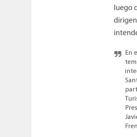
luego d
dirige
intend
En e
tema
inte
Sant
part
Turi
Pres
Jav
Fre