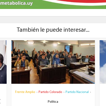
También le puede interesar...
Frente Amplio
Partido Colorado
Partido Nacional
•
•
•
z
Política