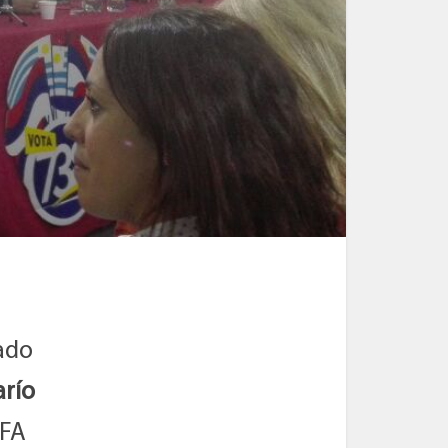
nado
río
 FA