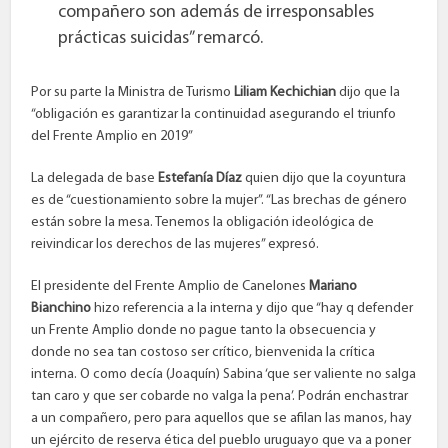
compañero son además de irresponsables
prácticas suicidas” remarcó.
Por su parte la Ministra de Turismo
Liliam Kechichian
dijo que la
“obligación es garantizar la continuidad asegurando el triunfo
del Frente Amplio en 2019”
La delegada de base
Estefanía Díaz
quien dijo que la coyuntura
es de “cuestionamiento sobre la mujer”. “Las brechas de género
están sobre la mesa. Tenemos la obligación ideológica de
reivindicar los derechos de las mujeres” expresó.
El presidente del Frente Amplio de Canelones
Mariano
Bianchino
hizo referencia a la interna y dijo que “hay q defender
un Frente Amplio donde no pague tanto la obsecuencia y
donde no sea tan costoso ser crítico, bienvenida la crítica
interna. O como decía (Joaquín) Sabina ‘que ser valiente no salga
tan caro y que ser cobarde no valga la pena’. Podrán enchastrar
a un compañero, pero para aquellos que se afilan las manos, hay
un ejército de reserva ética del pueblo uruguayo que va a poner