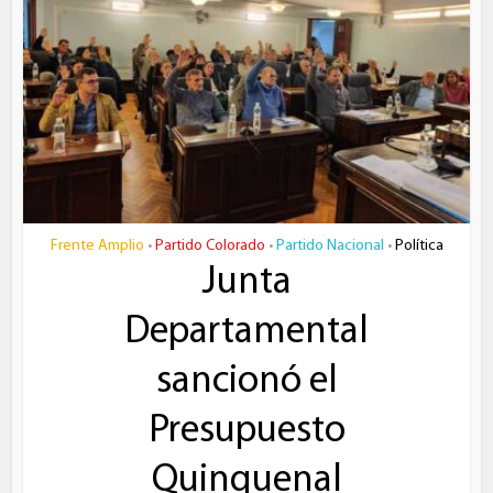
Frente Amplio
Partido Colorado
Partido Nacional
Política
•
•
•
Junta
Departamental
sancionó el
Presupuesto
Quinquenal