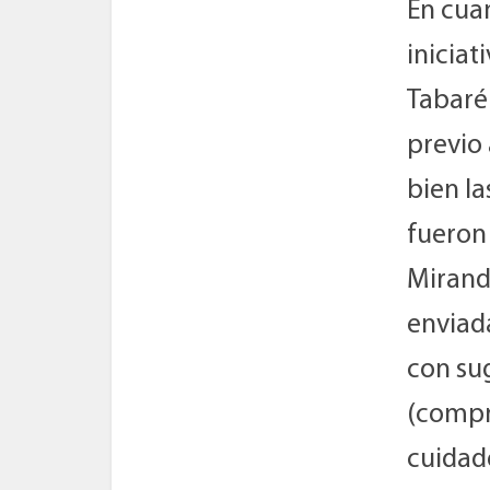
En cua
iniciat
Tabaré 
previo 
bien la
fueron
Miranda
enviad
con su
(compr
cuidado