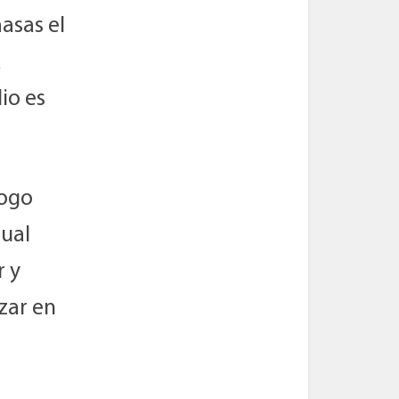
asas el
a
io es
logo
cual
r y
zar en