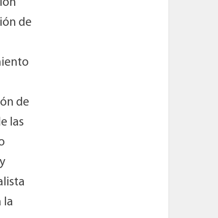
ción
ión de
miento
ión de
e las
o
y
lista
 la