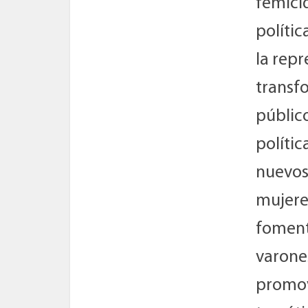
femici
políti
la rep
transf
público
polític
nuevos
mujere
foment
varones
promov