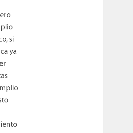
ñero
mplio
o, si
ica ya
er
tas
Amplio
sto
miento