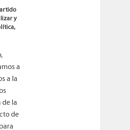
artido
lizar y
ítica,
,
camos a
s a la
los
 de la
cto de
 para