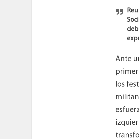
Reun
Soci
deba
exp
Ante u
primer
los fes
militan
esfuerz
izquie
transf