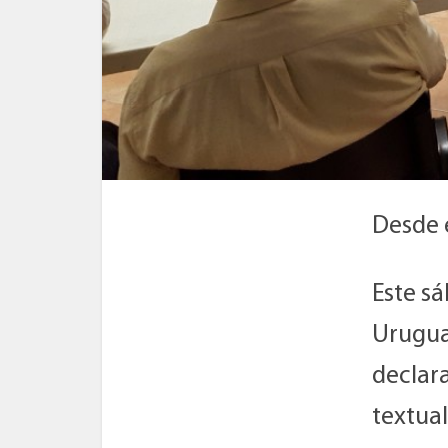
Desde e
Este sá
Urugua
declar
textua