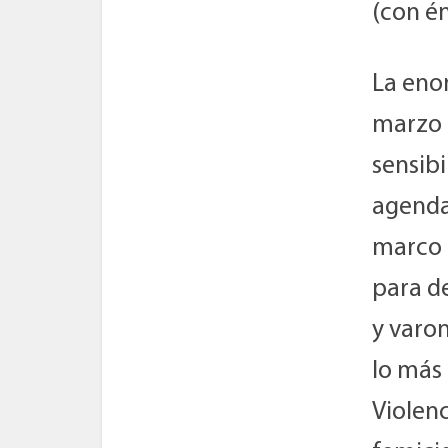
(con én
La eno
marzo a
sensibi
agenda
marco e
para de
y varon
lo más 
Violenc