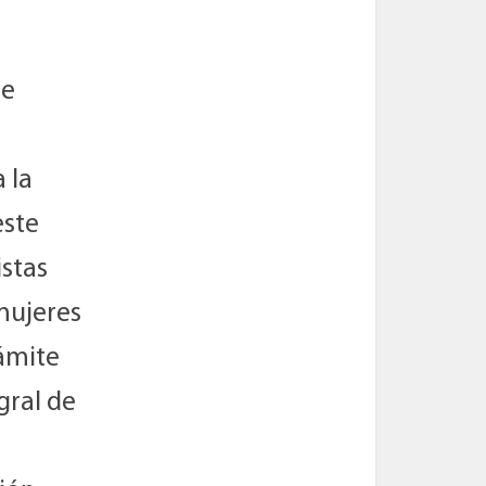
de
 la
este
istas
 mujeres
rámite
gral de