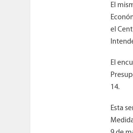
El mis
Económi
el Cent
Intend
El encu
Presup
14.
Esta se
Medida
9 de ma