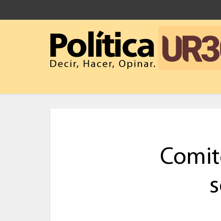
Comit
s