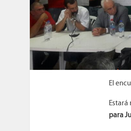
El enc
Estará 
para J