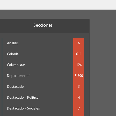
Secciones
Analisis
6
Colonia
611
Columnistas
124
Departamental
5.790
Destacado
3
Destacado – Política
4
Destacado – Sociales
7