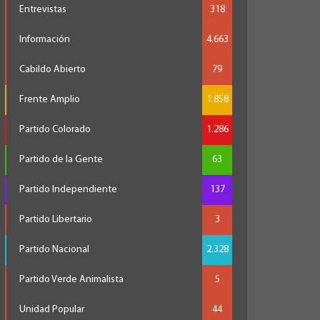
Entrevistas
318
Información
4.663
Cabildo Abierto
79
Frente Amplio
1.858
Partido Colorado
1.286
Partido de la Gente
63
Partido Independiente
137
Partido Libertario
3
Partido Nacional
2.328
Partido Verde Animalista
5
Unidad Popular
44