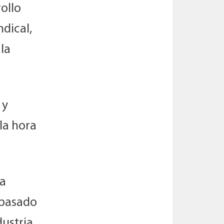
ollo
ndical,
 la
 y
la hora
la
 pasado
dustria