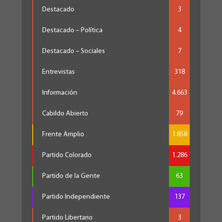
Destacado
3
Destacado – Política
4
Destacado – Sociales
7
Entrevistas
318
Información
4.663
Cabildo Abierto
79
Frente Amplio
1.858
Partido Colorado
1.286
Partido de la Gente
63
Partido Independiente
137
Partido Libertario
3