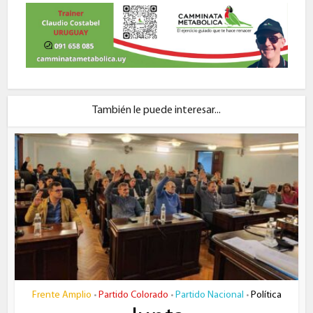
También le puede interesar...
Frente Amplio
Partido Colorado
Partido Nacional
Política
•
•
•