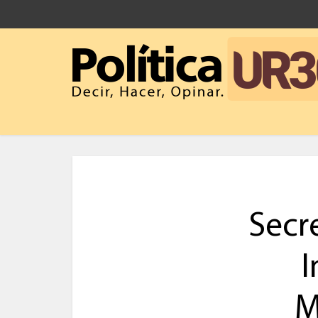
Secr
I
M