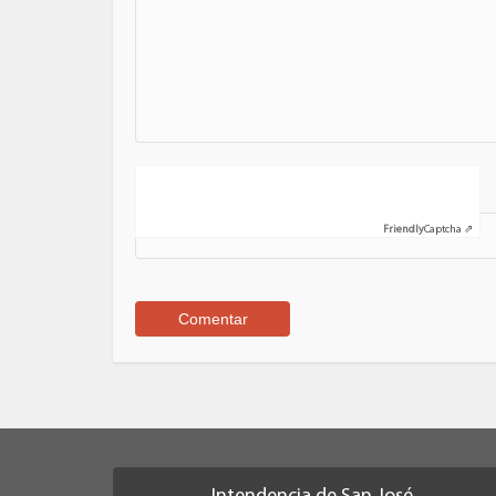
Nombre
Friendly
Captcha ⇗