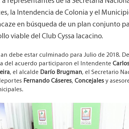
 a representantes de la Secretaria Naciona
s, la Intendencia de Colonia y el Municip
acaze en búsqueda de un plan conjunto pa
llo viable del Club Cyssa lacacino.
lan debe estar culminado para Julio de 2018. De
ma del acuerdo participaron el Intendente
Carlo
eira
, el alcalde
Darío Brugman
, el Secretario Na
deportes
Fernando Cáseres
,
Concejales
y asesor
icipales.