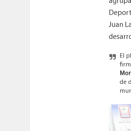
agrupa
Deporte
Juan L
desarro
El p
fir
Mor
de 
mun