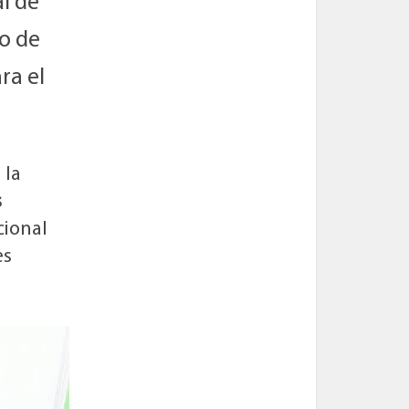
l de
io de
ra el
 la
s
cional
es