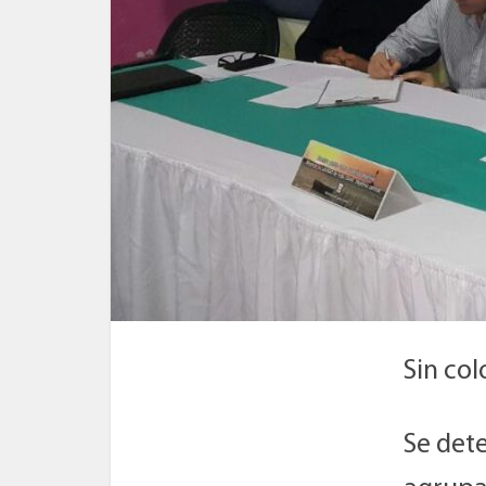
Sin col
Se det