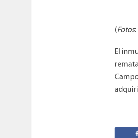
(
Fotos
:
El inmu
rematad
Campom
adquiri