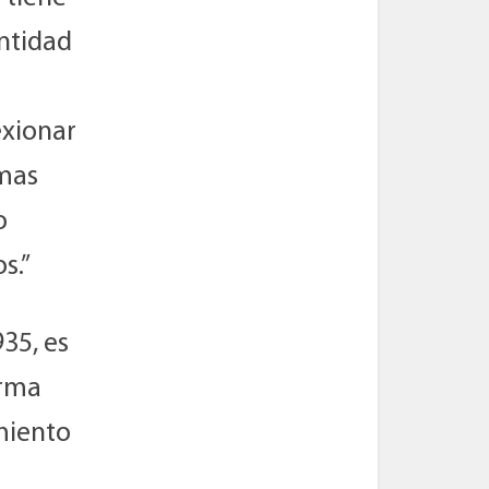
ntidad
exionar
rmas
o
s.”
35, es
orma
amiento