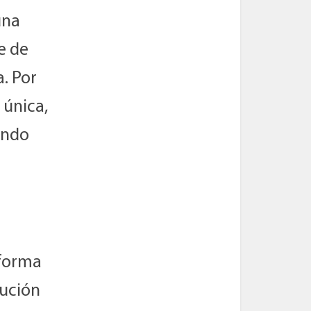
una
e de
. Por
 única,
ando
eforma
bución