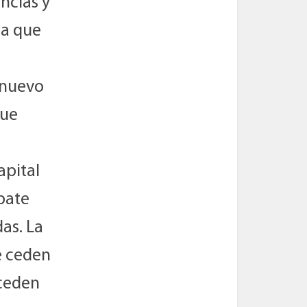
ncias y
ra que
 nuevo
que
apital
bate
das. La
e ceden
 ceden