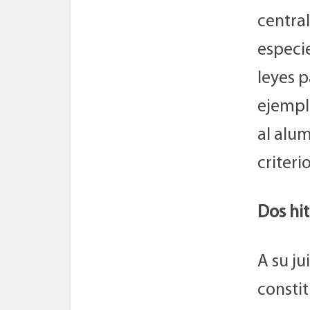
central
especi
leyes 
ejemplo
al alu
criteri
Dos hi
A su ju
constit