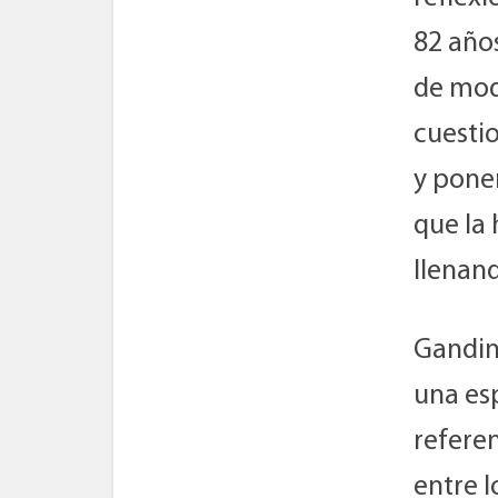
82 año
de modi
cuesti
y pone
que la
llenand
Gandin
una es
referen
entre 