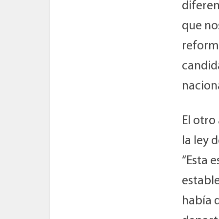
diferen
que nos
reforma
candid
nacion
El otr
la ley 
“Esta e
estable
había q