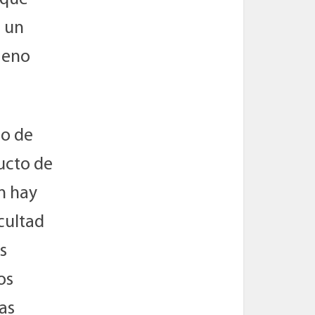
s un
meno
so de
ucto de
n hay
cultad
s
os
as