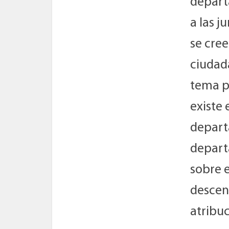
depart
a las 
se cre
ciudad
tema p
existe 
departa
depart
sobre e
descen
atribuc