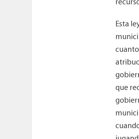
recurso
Esta le
municip
cuanto 
atribuc
gobier
que rec
gobiern
munici
cuando
jugando