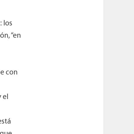
 los
ón, “en
re con
 el
está
 que