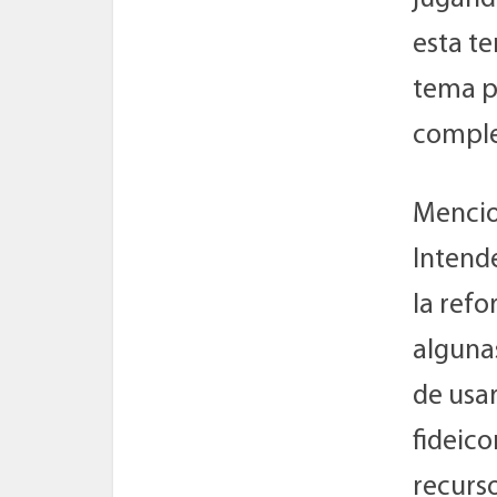
esta te
tema p
comple
Mencio
Intend
la ref
alguna
de usa
fideic
recurso