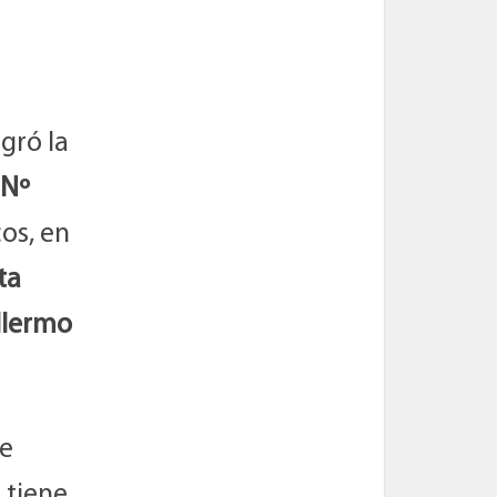
gró la
 Nº
cos, en
ta
llermo
ue
 tiene