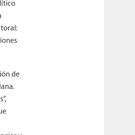
ítico
a
toral:
ciones
ión de
dana.
s”,
ue