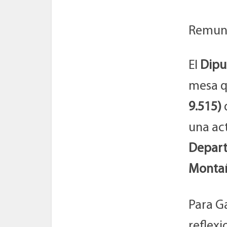
Remune
El
Dipu
mesa q
9.515)
d
una ac
Depart
Monta
Para G
reflexi