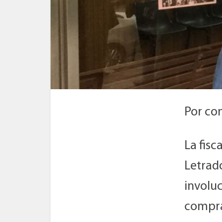
Por co
La fisc
Letrado
involu
compra