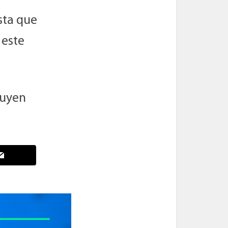
esta que
 este
tuyen