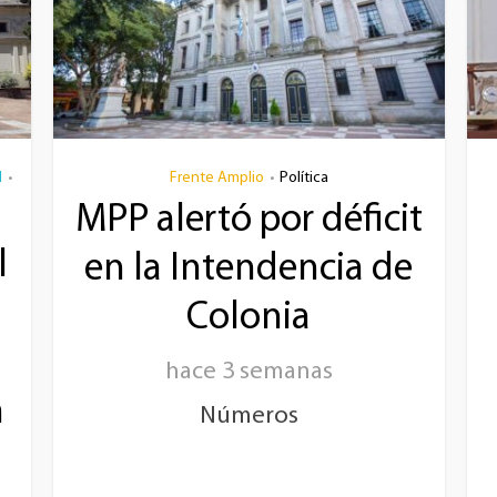
l
Frente Amplio
Política
•
•
MPP alertó por déficit
l
en la Intendencia de
á
Colonia
hace 3 semanas
n
Números