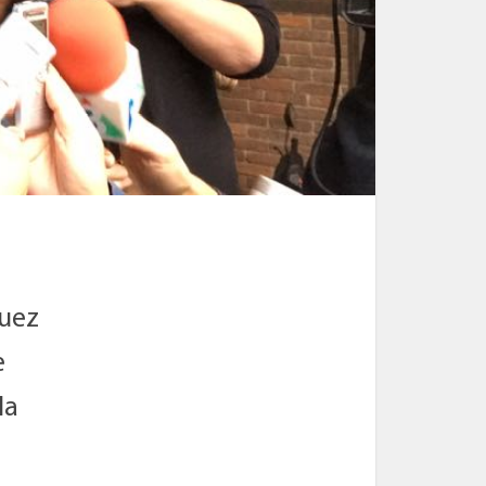
Juez
e
la