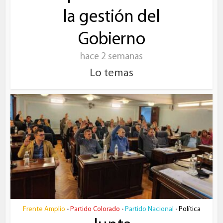
la gestión del
Gobierno
hace 2 semanas
Lo temas
Frente Amplio
Partido Colorado
Partido Nacional
Política
•
•
•