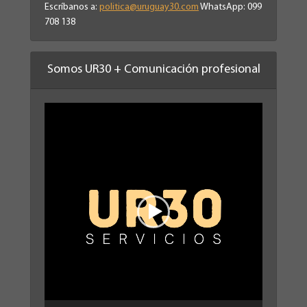
Escríbanos a:
politica@uruguay30.com
WhatsApp: 099
708 138
Somos UR30 + Comunicación profesional
Reproductor
de
vídeo