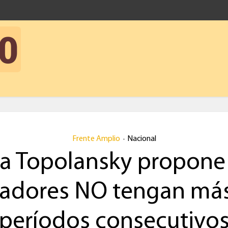
Frente Amplio
Nacional
•
ía Topolansky propone
sladores NO tengan más
períodos consecutivo