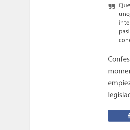
Que 
uno
int
pasi
con
Confes
moment
empieza
legisla