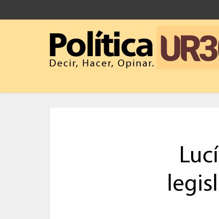
Luc
legi