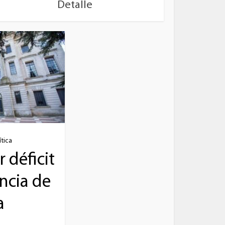
Detalle
ítica
 déficit
ncia de
a