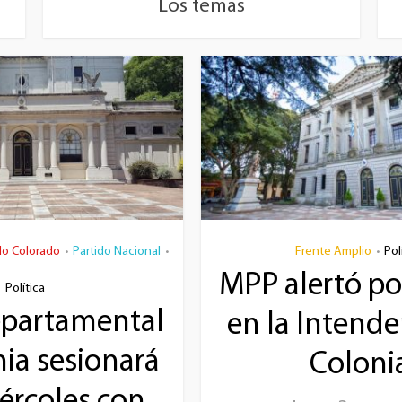
Los temas
do Colorado
Partido Nacional
Frente Amplio
Pol
•
•
•
MPP alertó por
Política
epartamental
en la Intende
ia sesionará
Coloni