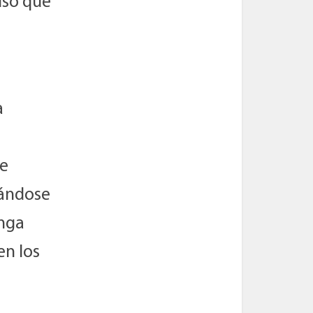
so que
a
de
eándose
onga
en los