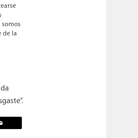
tearse
s
, somos
 de la
ada
sgaste”.