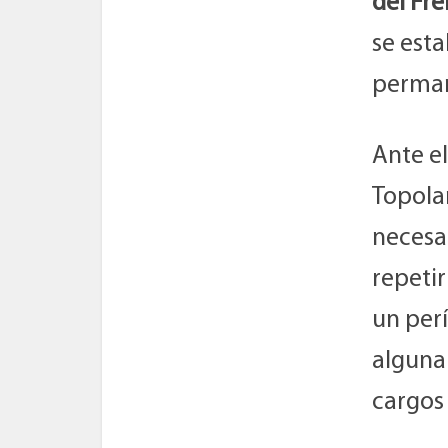
del Fr
se est
perman
Ante e
Topola
necesa
repetir
un per
alguna
cargos 