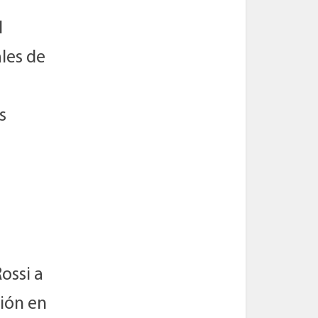
l
les de
s
ossi a
nión en