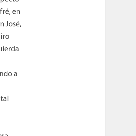
fré, en
n José,
iro
quierda
ando a
tal