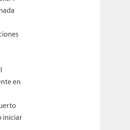
anada
ciones
l
ente en
puerto
iniciar