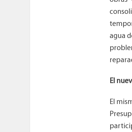
consoli
tempor
agua de
problem
reparac
El nue
El mism
Presupu
partici