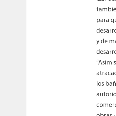
tambié
para q
desarr
y de ma
desarro
“Asimis
atraca
los bañ
autorid
comerc
obras -