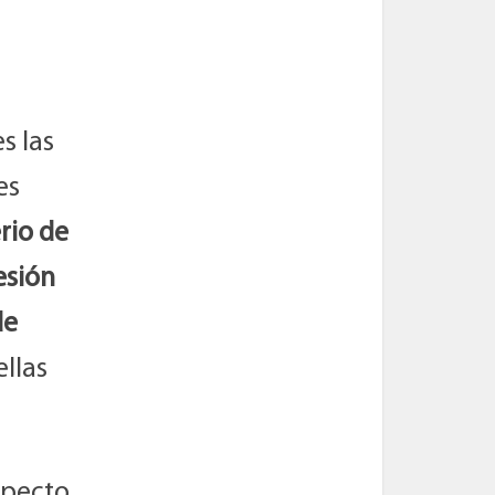
s las
es
rio de
esión
de
ellas
especto