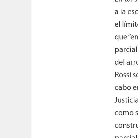
a la es
el lími
que “e
parcial
del arr
Rossi s
cabo e
Justici
como s
constru