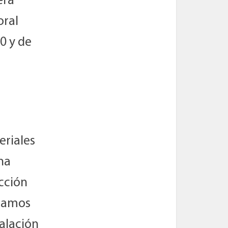
era
oral
0 y de
eriales
na
cción
blamos
talación