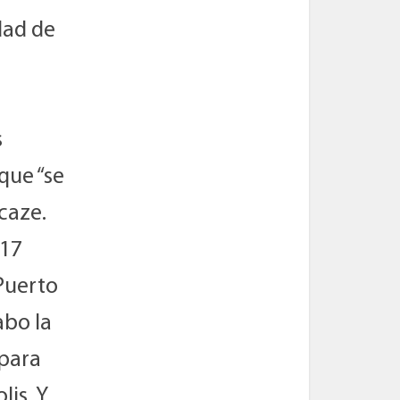
udad de
s
 que “se
caze.
017
Puerto
abo la
 para
is. Y