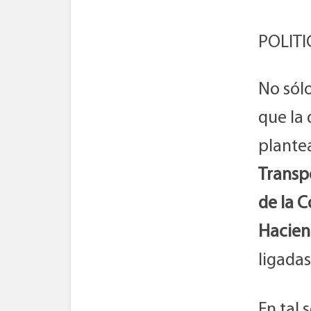
POLITI
No sólo
que la
plantea
Transp
de la 
Haciend
ligadas
En tal 