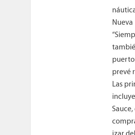
náutica
Nueva 
“Siemp
tambié
puertos
prevé 
Las pri
incluy
Sauce, 
compra
izar d