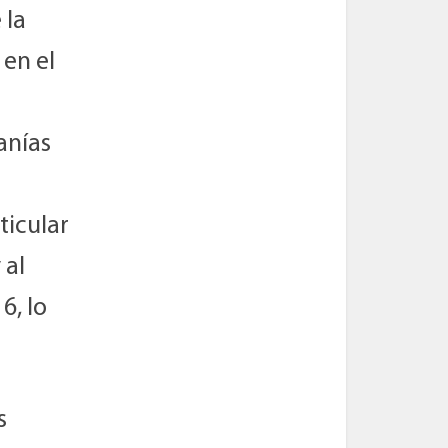
 la
 en el
anías
ticular
 al
6, lo
s