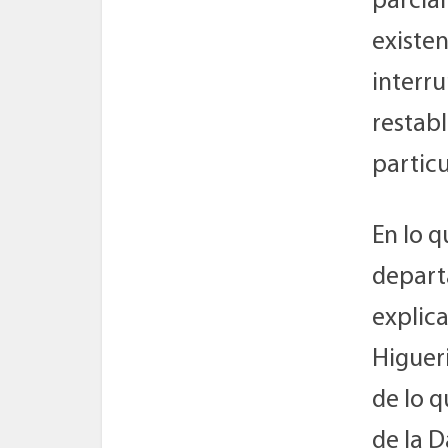
parcial
existen
interru
restabl
particu
En lo q
depart
explic
Higuer
de lo 
de la D