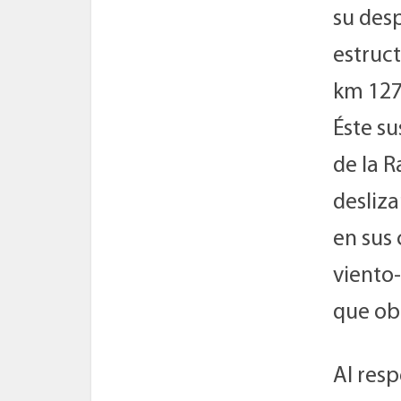
su desp
estruct
km 127 
Éste su
de la R
desliza
en sus
viento-
que obl
Al resp