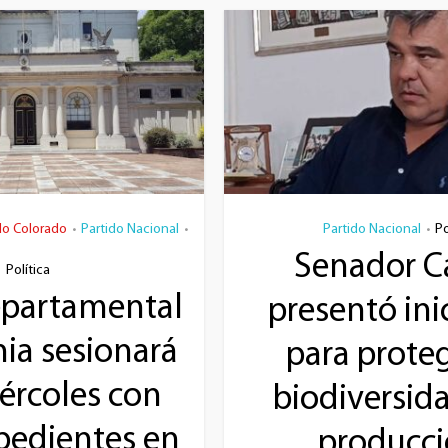
do Colorado
Partido Nacional
Partido Nacional
Po
•
•
•
Senador 
Política
epartamental
presentó ini
ia sesionará
para proteg
ércoles con
biodiversida
pedientes en
producc