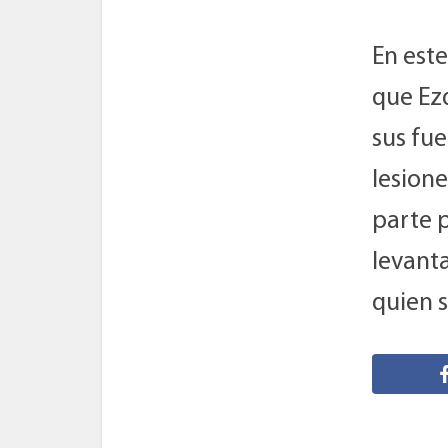
En este
que Ez
sus fue
lesion
parte 
levant
quien s