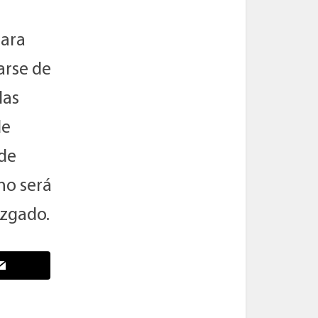
para
arse de
las
de
 de
mo será
juzgado.