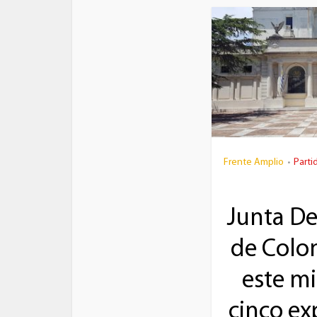
Frente Amplio
Parti
•
Junta D
de Colon
este mi
cinco ex