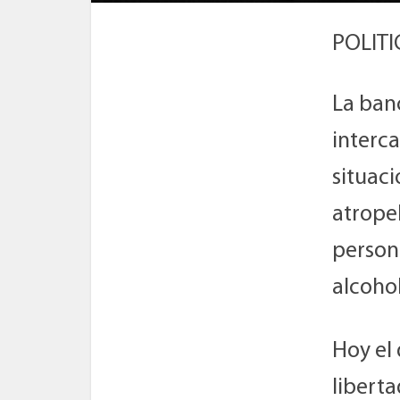
POLITI
La ban
interc
situaci
atrope
person
alcohol
Hoy el
libert