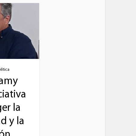
lítica
Camy
ciativa
er la
d y la
ión