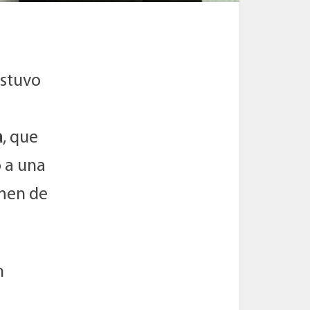
estuvo
a
, que
 a una
amen de
n