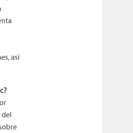
n
enta
es, así
ic?
or
 del
 sobre