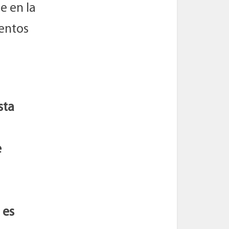
e en la
entos
sta
e
 es