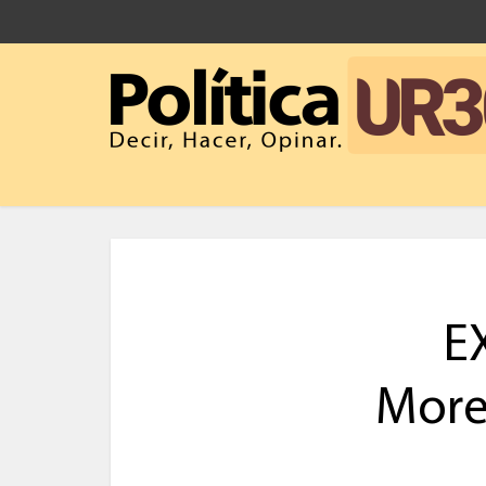
E
Morei