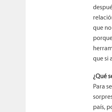
despué
relació
que no
porque
herrami
que si 
¿Qué se
Para s
sorpres
país, p