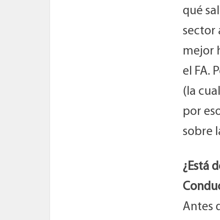
qué sal
sector 
mejor h
el FA. 
(la cua
por es
sobre 
¿Está d
Condu
Antes 