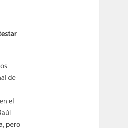
testar
nos
al de
en el
Raúl
a, pero