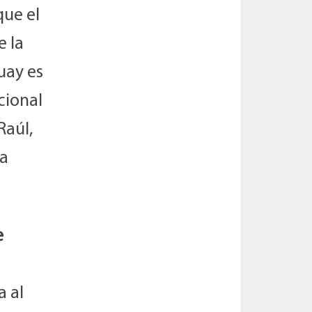
que el
e la
uay es
cional
Raúl,
sa
e
a al