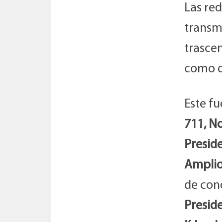
Las red
transm
trasce
como d
Este fu
711, N
Presid
Ampli
de cono
Preside