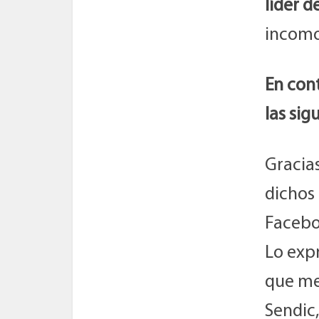
líder d
incomo
En cont
las sig
Gracias
dichos
Facebo
Lo expr
que me
Sendic