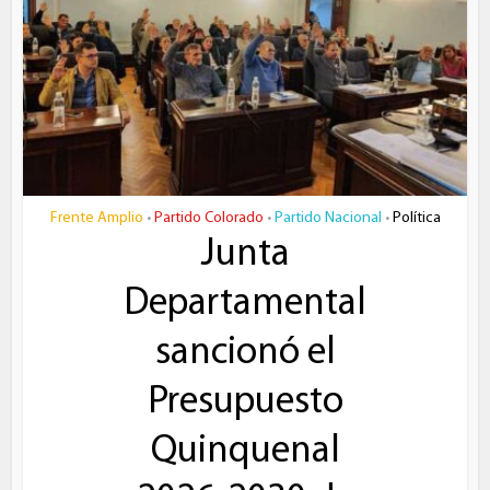
Frente Amplio
Partido Colorado
Partido Nacional
Política
•
•
•
Junta
Departamental
sancionó el
Presupuesto
Quinquenal