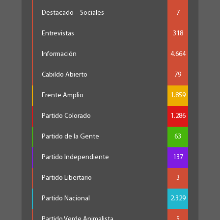
Destacado – Sociales
7
Entrevistas
318
Información
4.664
Cabildo Abierto
79
Frente Amplio
1.859
Partido Colorado
1.286
Partido de la Gente
63
Partido Independiente
137
Partido Libertario
3
Partido Nacional
2.329
Partido Verde Animalista
5