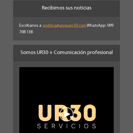
Recibimos sus noticias
Escríbanos a:
politica@uruguay30.com
WhatsApp: 099
708 138
Somos UR30 + Comunicación profesional
Reproductor
de
vídeo