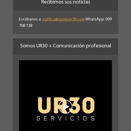
Recibimos sus noticias
Escríbanos a:
politica@uruguay30.com
WhatsApp: 099
708 138
Somos UR30 + Comunicación profesional
Reproductor
de
vídeo