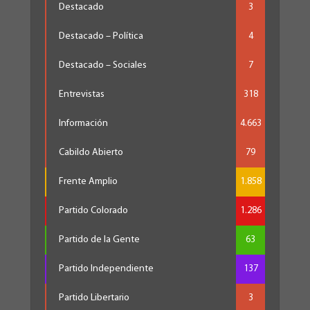
Destacado
3
Destacado – Política
4
Destacado – Sociales
7
Entrevistas
318
Información
4.663
Cabildo Abierto
79
Frente Amplio
1.858
Partido Colorado
1.286
Partido de la Gente
63
Partido Independiente
137
Partido Libertario
3