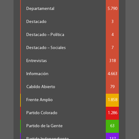
Departamental
5.790
Destacado
3
Destacado – Política
4
Destacado – Sociales
7
Entrevistas
318
Información
4.663
Cabildo Abierto
79
Frente Amplio
1.858
Partido Colorado
1.286
Partido de la Gente
63