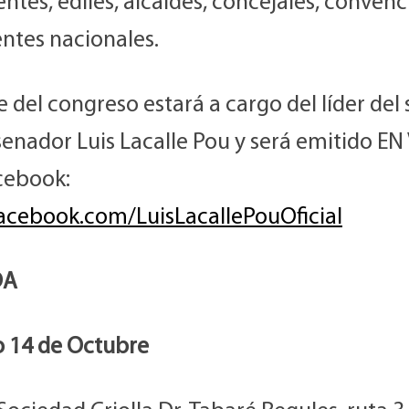
ntes, ediles, alcaldes, concejales, conven
entes nacionales.
re del congreso estará a cargo del líder del
enador Luis Lacalle Pou y será emitido EN
cebook:
cebook.com/LuisLacallePouOficial
DA
 14 de Octubre