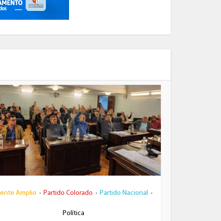
rente Amplio
Partido Colorado
Partido Nacional
•
•
•
Política