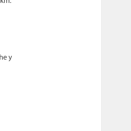
 km.
he y