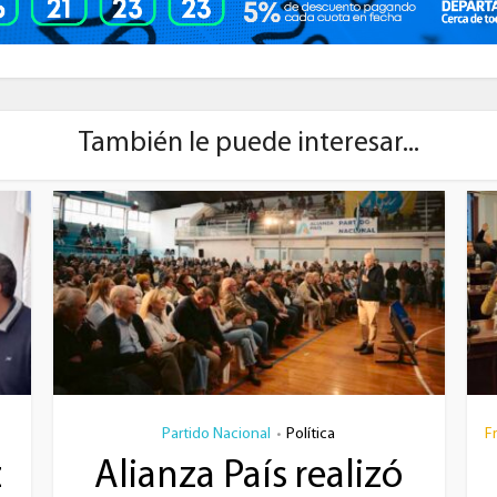
También le puede interesar...
Partido Nacional
Política
F
•
z
Alianza País realizó