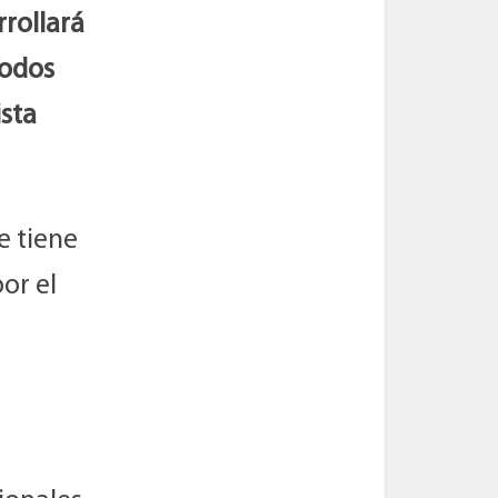
rollará
Todos
ista
e tiene
or el