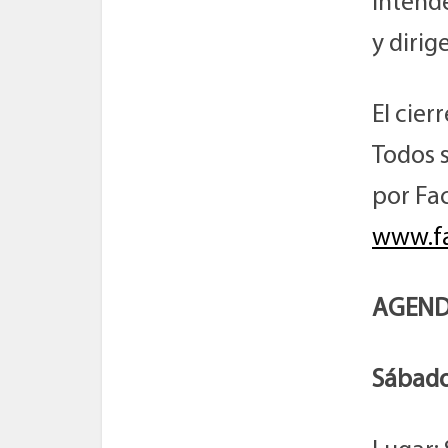
intende
y dirig
El cier
Todos s
por Fa
www.fa
AGEN
Sábado