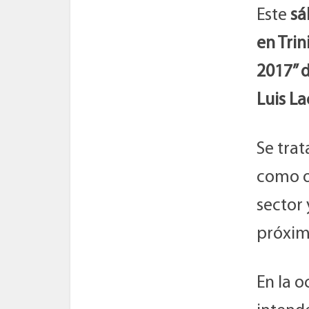
Este
sá
en Trin
2017” d
Luis La
Se trat
como ob
sector 
próxim
En la o