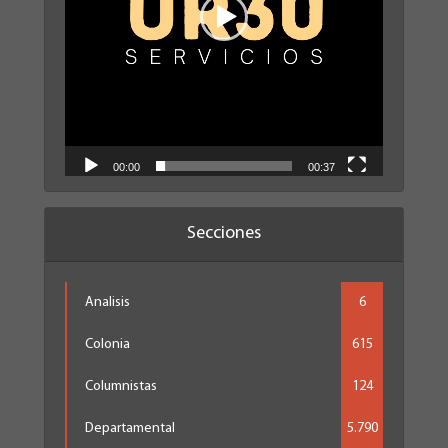
00:00
00:37
Secciones
Analisis
6
Colonia
615
Columnistas
124
Departamental
5.790