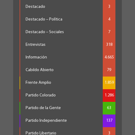
Destacado
3
Destacado – Política
4
Destacado – Sociales
7
Entrevistas
318
Información
4.665
Cabildo Abierto
79
Frente Amplio
1.859
Partido Colorado
1.286
Partido de la Gente
63
Partido Independiente
137
Partido Libertario
3