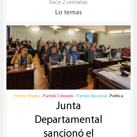
hace 2 semanas
Lo temas
Frente Amplio
Partido Colorado
Partido Nacional
Política
•
•
•
Junta
Departamental
sancionó el