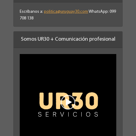
Escríbanos a:
politica@uruguay30.com
WhatsApp: 099
708 138
Somos UR30 + Comunicación profesional
Reproductor
de
vídeo