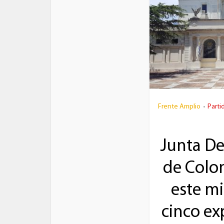
Frente Amplio
Parti
•
Junta D
de Colon
este mi
cinco ex