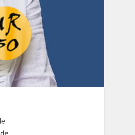
de
 de