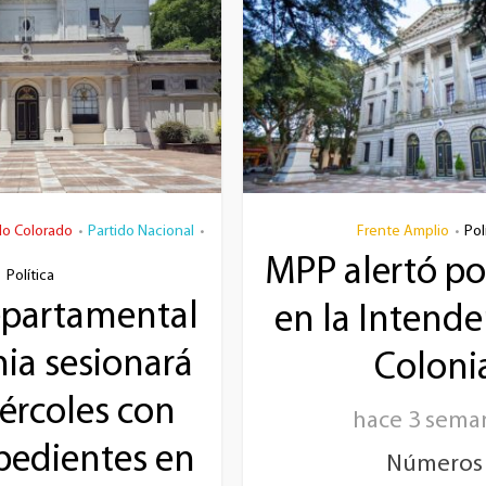
do Colorado
Partido Nacional
Frente Amplio
Pol
•
•
•
MPP alertó por
Política
epartamental
en la Intende
ia sesionará
Coloni
ércoles con
hace 3 sema
pedientes en
Números