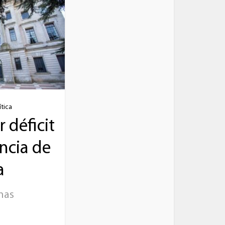
ítica
 déficit
ncia de
a
nas