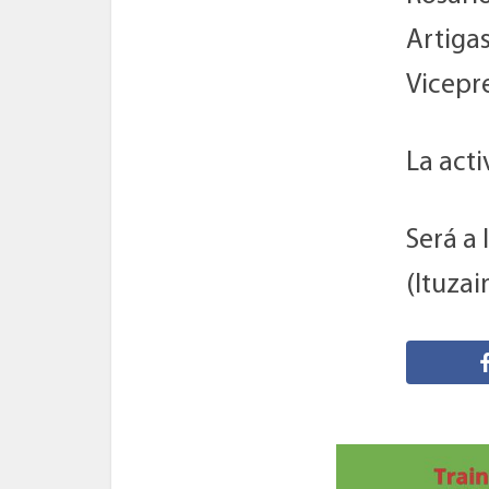
Artiga
Vicepre
La acti
Será a 
(Ituzai