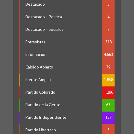
Destacado
3
Destacado – Política
4
Destacado – Sociales
7
Entrevistas
318
Información
4.663
Cabildo Abierto
79
Frente Amplio
1.858
Partido Colorado
1.286
Partido de la Gente
63
Partido Independiente
137
Partido Libertario
3