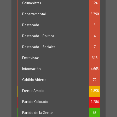
Columnistas
124
Departamental
5.790
Destacado
3
Destacado – Política
4
Destacado – Sociales
7
Entrevistas
318
Información
4.663
Cabildo Abierto
79
Frente Amplio
1.858
Partido Colorado
1.286
Partido de la Gente
63