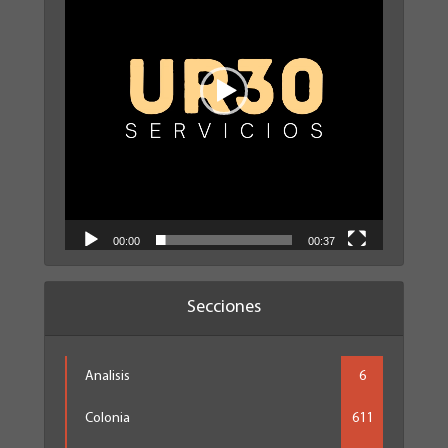
00:00
00:37
Secciones
Analisis
6
Colonia
611