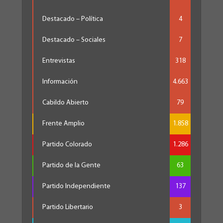
Destacado – Política
4
Destacado – Sociales
7
Entrevistas
318
Información
4.663
Cabildo Abierto
79
Frente Amplio
1.858
Partido Colorado
1.286
Partido de la Gente
63
Partido Independiente
137
Partido Libertario
3