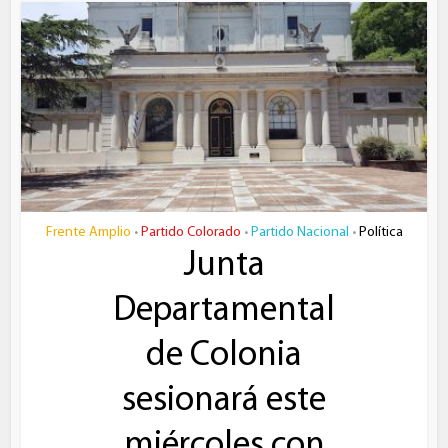
Frente Amplio
Partido Colorado
Partido Nacional
Política
•
•
•
Junta
Departamental
de Colonia
sesionará este
miércoles con