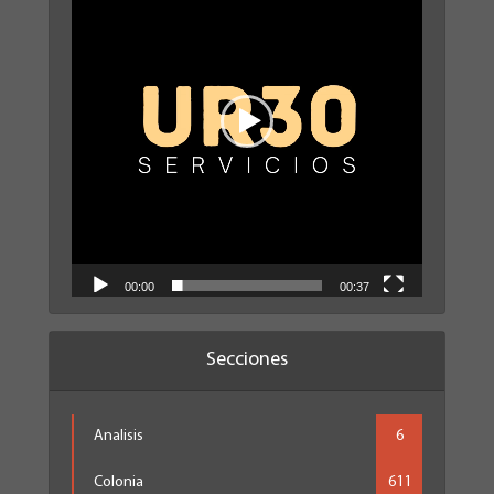
vídeo
00:00
00:37
Secciones
Analisis
6
Colonia
611