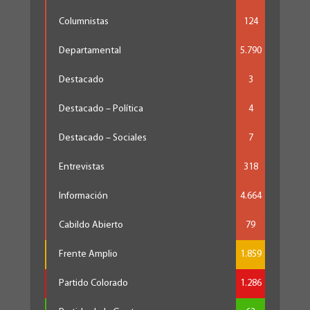
Columnistas
124
Departamental
5.790
Destacado
3
Destacado – Política
4
Destacado – Sociales
7
Entrevistas
318
Información
4.664
Cabildo Abierto
79
Frente Amplio
1.859
Partido Colorado
1.286