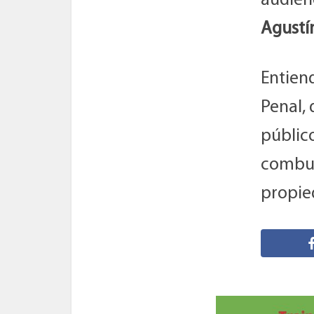
audienc
Agustí
Entiend
Penal, 
públic
combus
propie