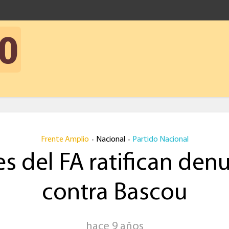
Frente Amplio
Nacional
Partido Nacional
•
•
es del FA ratifican den
contra Bascou
hace 9 años