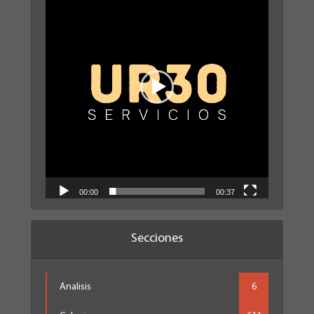
vídeo
00:00
00:37
Secciones
Analisis
6