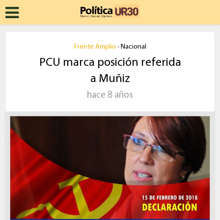
Frente Amplio
Nacional
•
PCU marca posición referida
a Muñiz
hace 8 años