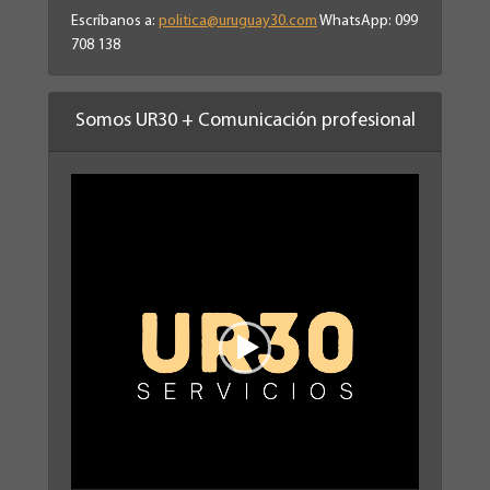
Escríbanos a:
politica@uruguay30.com
WhatsApp: 099
708 138
Somos UR30 + Comunicación profesional
Reproductor
de
vídeo