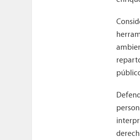
Consid
herram
ambient
repart
público
Defend
person
interpr
derech