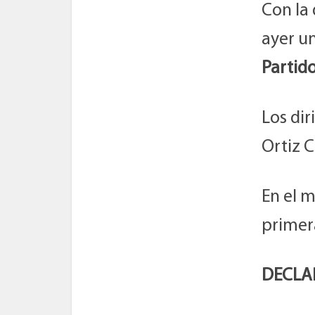
Con la 
ayer un
Partid
Los dir
Ortiz C
En el m
primer
DECLAR