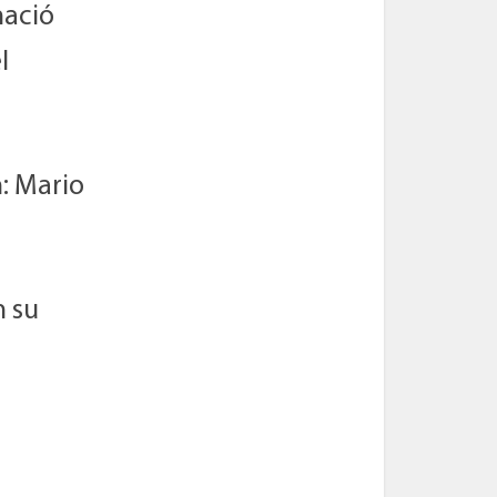
nació
l
n: Mario
n su