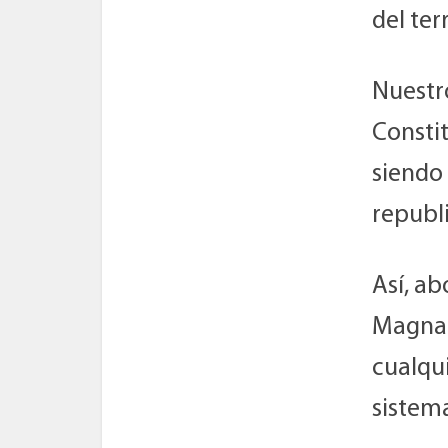
del terr
Nuestr
Constit
siendo
republi
Así, a
Magna 
cualqui
sistema