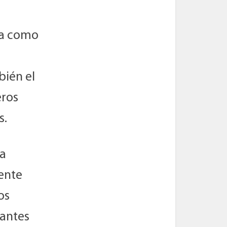
ca como
bién el
eros
s.
da
mente
os
tantes