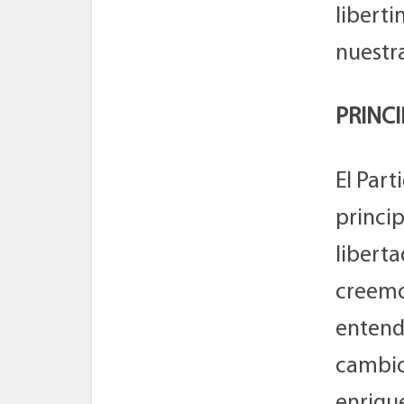
liberti
nuestra
PRINCI
El Part
princip
liberta
creemo
entend
cambios
enrique