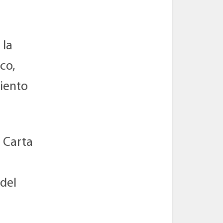
 la
co,
iento
a Carta
 del