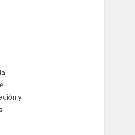
la
ue
ación y
s