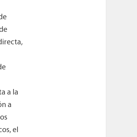
 de
 de
directa,
de
a a la
ón a
los
os, el