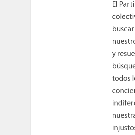
El Par
colect
buscar
nuestro
y resue
búsque
todos 
concien
indifer
nuestra
injusto