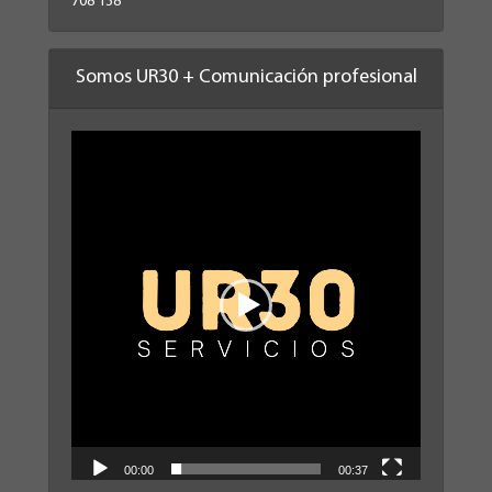
708 138
Somos UR30 + Comunicación profesional
Reproductor
de
vídeo
00:00
00:37