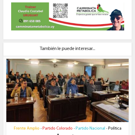
También le puede interesar...
Frente Amplio
Partido Colorado
Partido Nacional
Política
•
•
•