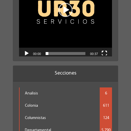
00:00
00:37
Secciones
Analisis
6
Colonia
611
Columnistas
124
Departamental
5.790