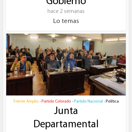
Gobierno
hace 2 semanas
Lo temas
Frente Amplio
Partido Colorado
Partido Nacional
Política
•
•
•
Junta
Departamental