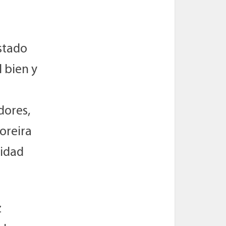
stado
 bien y
dores,
oreira
lidad
z