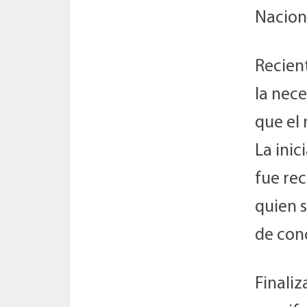
Naciona
Recien
la nece
que el 
La inic
fue re
quien s
de conc
Finali