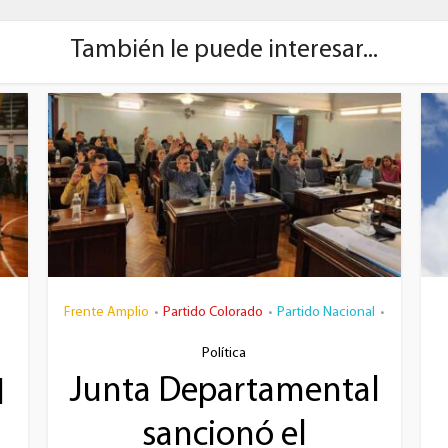
También le puede interesar...
Frente Amplio
Partido Colorado
Partido Nacional
•
•
•
Política
Junta Departamental
l
sancionó el
a