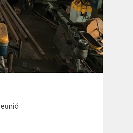
reunió
l