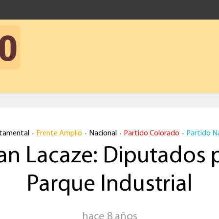
tamental
Frente Amplio
Nacional
Partido Colorado
Partido N
•
•
•
•
an Lacaze: Diputados 
Parque Industrial
hace 8 años