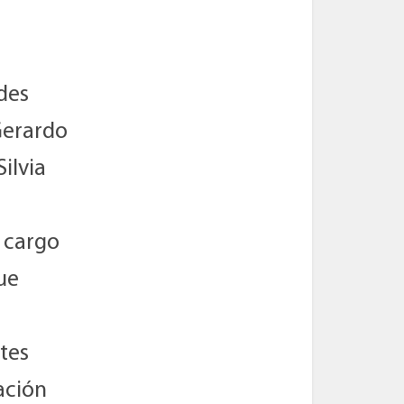
des
 Gerardo
ilvia
 cargo
que
tes
ación