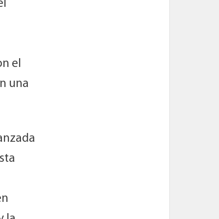
el
on el
en una
ranzada
sta
en
 la