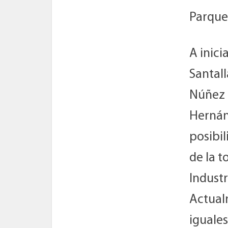
Parque 
A inic
Santall
Núñez (
Hernánd
posibi
de la t
Industr
Actual
iguales