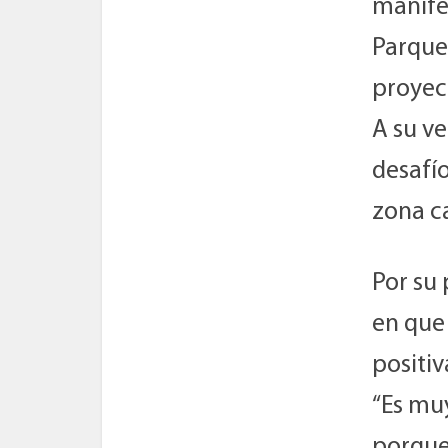
manifes
Parque 
proyect
A su ve
desafí
zona ca
Por su
en que
positi
“Es muy
porque