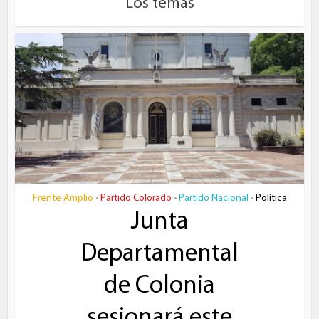
Los temas
Frente Amplio
Partido Colorado
Partido Nacional
Política
•
•
•
Junta
Departamental
de Colonia
sesionará este