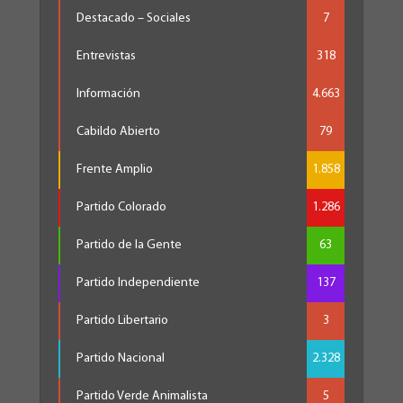
Destacado – Sociales
7
Entrevistas
318
Información
4.663
Cabildo Abierto
79
Frente Amplio
1.858
Partido Colorado
1.286
Partido de la Gente
63
Partido Independiente
137
Partido Libertario
3
Partido Nacional
2.328
Partido Verde Animalista
5