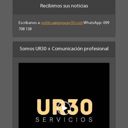
Recibimos sus noticias
Escríbanos a:
politica@uruguay30.com
WhatsApp: 099
708 138
Somos UR30 + Comunicación profesional
Reproductor
de
vídeo