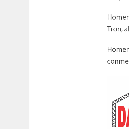
Homena
Tron, 
Homena
conmem