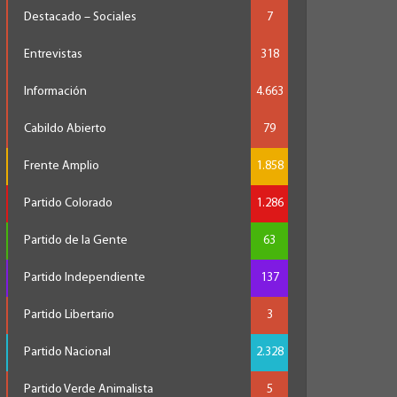
Destacado – Sociales
7
Entrevistas
318
Información
4.663
Cabildo Abierto
79
Frente Amplio
1.858
Partido Colorado
1.286
Partido de la Gente
63
Partido Independiente
137
Partido Libertario
3
Partido Nacional
2.328
Partido Verde Animalista
5