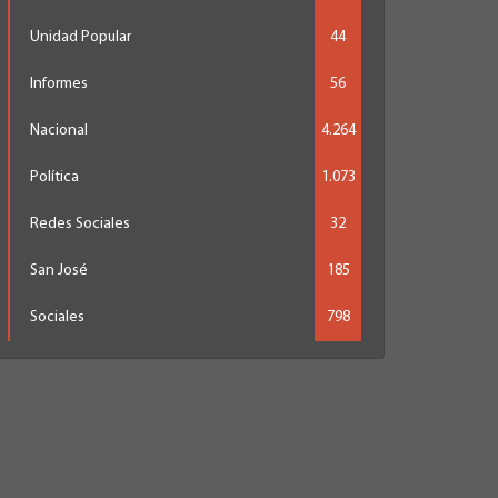
Unidad Popular
44
Informes
56
Nacional
4.264
Política
1.073
Redes Sociales
32
San José
185
Sociales
798