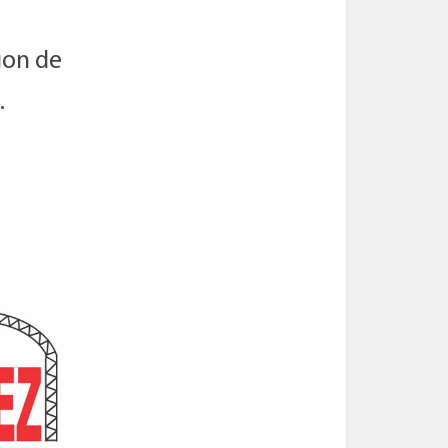
gon de
.