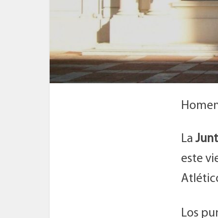
Homen
La
Jun
este vi
Atlétic
Los pun