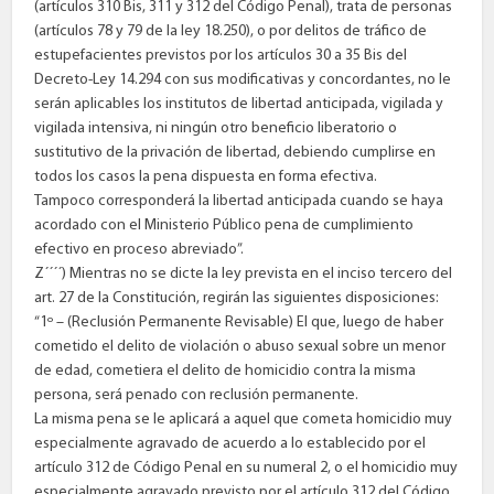
(artículos 310 Bis, 311 y 312 del Código Penal), trata de personas
(artículos 78 y 79 de la ley 18.250), o por delitos de tráfico de
estupefacientes previstos por los artículos 30 a 35 Bis del
Decreto-Ley 14.294 con sus modificativas y concordantes, no le
serán aplicables los institutos de libertad anticipada, vigilada y
vigilada intensiva, ni ningún otro beneficio liberatorio o
sustitutivo de la privación de libertad, debiendo cumplirse en
todos los casos la pena dispuesta en forma efectiva.
Tampoco corresponderá la libertad anticipada cuando se haya
acordado con el Ministerio Público pena de cumplimiento
efectivo en proceso abreviado”.
Z´´´´) Mientras no se dicte la ley prevista en el inciso tercero del
art. 27 de la Constitución, regirán las siguientes disposiciones:
“1º – (Reclusión Permanente Revisable) El que, luego de haber
cometido el delito de violación o abuso sexual sobre un menor
de edad, cometiera el delito de homicidio contra la misma
persona, será penado con reclusión permanente.
La misma pena se le aplicará a aquel que cometa homicidio muy
especialmente agravado de acuerdo a lo establecido por el
artículo 312 de Código Penal en su numeral 2, o el homicidio muy
especialmente agravado previsto por el artículo 312 del Código