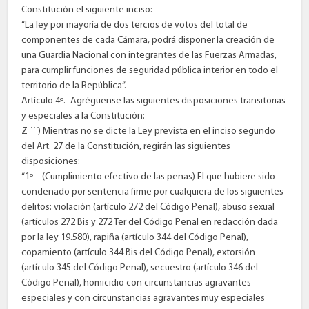
Constitución el siguiente inciso:
“La ley por mayoría de dos tercios de votos del total de
componentes de cada Cámara, podrá disponer la creación de
una Guardia Nacional con integrantes de las Fuerzas Armadas,
para cumplir funciones de seguridad pública interior en todo el
territorio de la República”.
Artículo 4º.- Agréguense las siguientes disposiciones transitorias
y especiales a la Constitución:
Z ´´´) Mientras no se dicte la Ley prevista en el inciso segundo
del Art. 27 de la Constitución, regirán las siguientes
disposiciones:
“1º – (Cumplimiento efectivo de las penas) El que hubiere sido
condenado por sentencia firme por cualquiera de los siguientes
delitos: violación (artículo 272 del Código Penal), abuso sexual
(artículos 272 Bis y 272 Ter del Código Penal en redacción dada
por la ley 19.580), rapiña (artículo 344 del Código Penal),
copamiento (artículo 344 Bis del Código Penal), extorsión
(artículo 345 del Código Penal), secuestro (artículo 346 del
Código Penal), homicidio con circunstancias agravantes
especiales y con circunstancias agravantes muy especiales