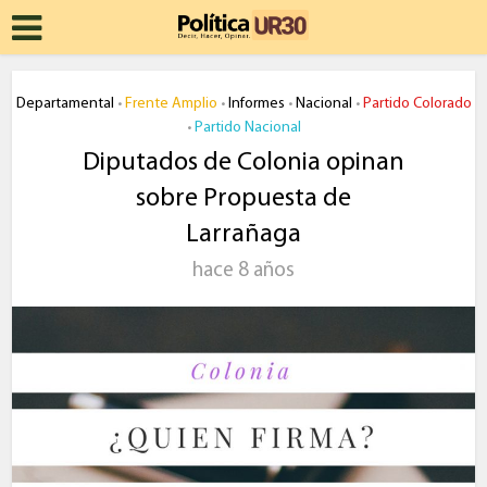
Departamental
Frente Amplio
Informes
Nacional
Partido Colorado
•
•
•
•
Partido Nacional
•
Diputados de Colonia opinan
sobre Propuesta de
Larrañaga
hace 8 años