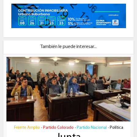
También le puede interesar...
Frente Amplio
Partido Colorado
Partido Nacional
Política
•
•
•