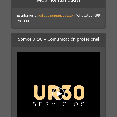
Recibimos sus noticias
Escríbanos a:
politica@uruguay30.com
WhatsApp: 099
708 138
Somos UR30 + Comunicación profesional
Reproductor
de
vídeo