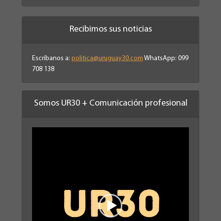
Recibimos sus noticias
Escríbanos a:
politica@uruguay30.com
WhatsApp: 099
708 138
Somos UR30 + Comunicación profesional
Reproductor
de
vídeo