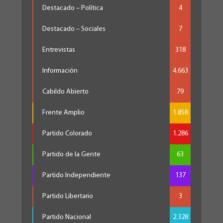
Destacado – Política
4
Destacado – Sociales
7
Entrevistas
318
Información
4.663
Cabildo Abierto
79
Frente Amplio
1.858
Partido Colorado
1.286
Partido de la Gente
63
Partido Independiente
137
Partido Libertario
3
Partido Nacional
2.328