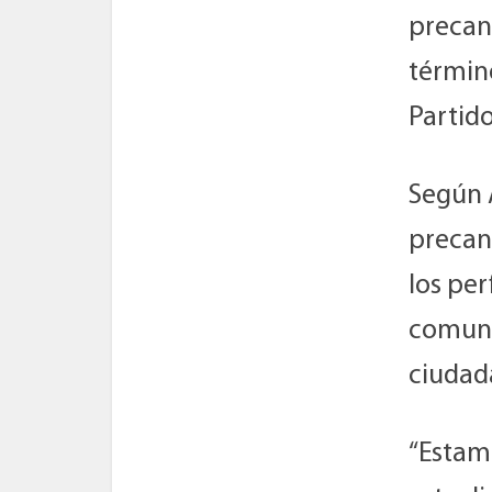
precan
término
Partido
Según 
precand
los per
comuni
ciudad
“Estam