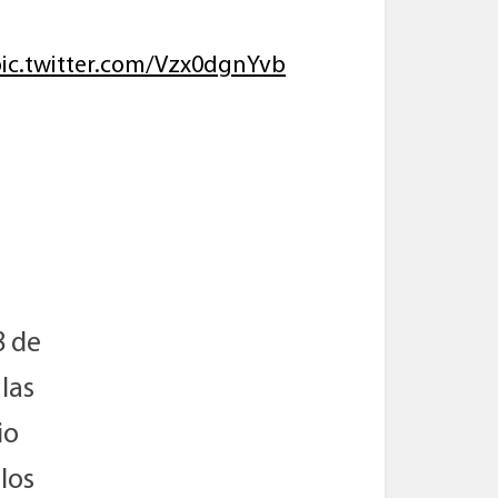
ic.twitter.com/Vzx0dgnYvb
8 de
 las
io
los