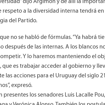
versidad” dijo Argimón y de allí la importa
 respeto a la diversidad interna tendrá en 
gia del Partido.
 que no se habló de fórmulas. “Ya habrá t
o después de las internas. A los blancos n
competir. Y lo haremos manteniendo el ob
que es trabajar acceder al gobierno y lle
e las acciones para el Uruguay del siglo 2
os”, expresó.
 presentes los senadores Luis Lacalle Pou
aga y Verónica Alonso. También los postul