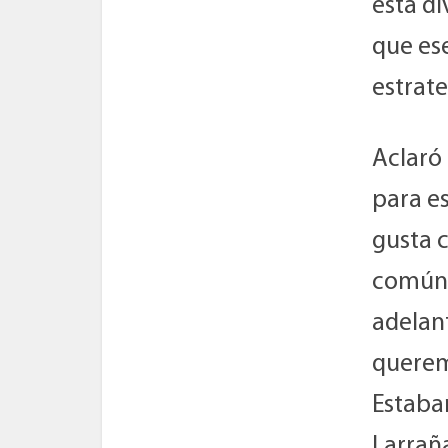
esta di
que ese
estrate
Aclaró
para es
gusta 
común, 
adelant
querem
Estaban
Larrañ