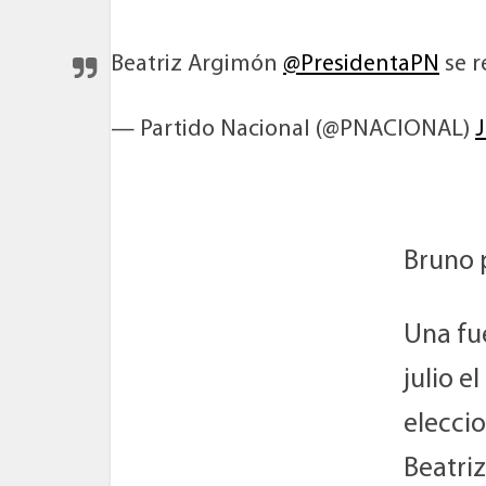
Beatriz Argimón
@PresidentaPN
se r
— Partido Nacional (@PNACIONAL)
J
Bruno 
Una fue
julio e
eleccio
Beatriz