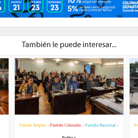
También le puede interesar...
Frente Amplio
Partido Colorado
Partido Nacional
F
•
•
•