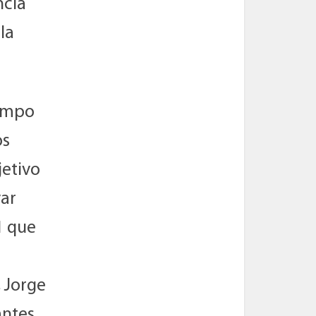
ncia
la
iempo
os
jetivo
var
1 que
, Jorge
antes