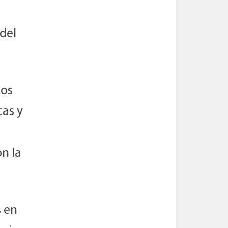
del
los
cas y
n la
 en