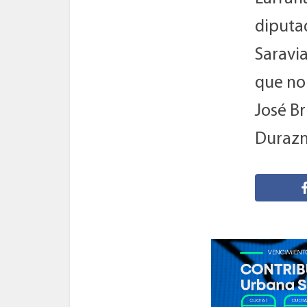
diputad
Saravia
que no
José B
Durazn