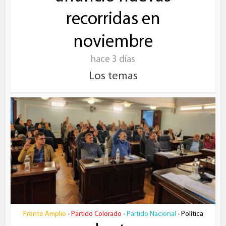
recorridas en
noviembre
hace 3 días
Los temas
Frente Amplio
Partido Colorado
Partido Nacional
Política
•
•
•