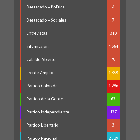
Destacado – Política
4
Destacado – Sociales
7
Entrevistas
318
Información
4.664
Cabildo Abierto
79
Frente Amplio
1.859
Partido Colorado
1.286
Partido de la Gente
63
Partido Independiente
137
Partido Libertario
3
Partido Nacional
2.329