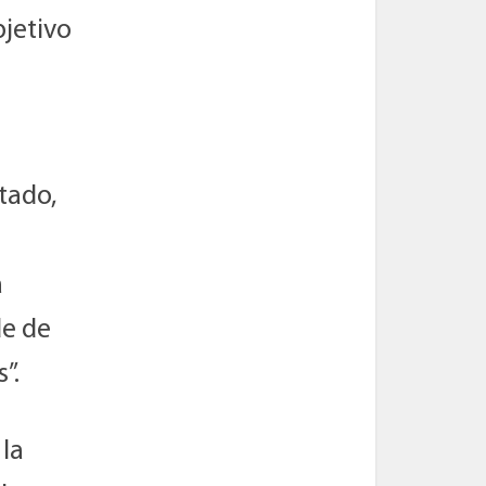
bjetivo
tado,
a
de de
”.
 la