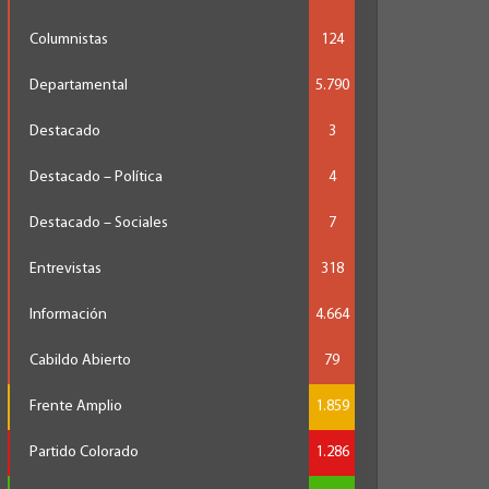
Columnistas
124
Departamental
5.790
Destacado
3
Destacado – Política
4
Destacado – Sociales
7
Entrevistas
318
Información
4.664
Cabildo Abierto
79
Frente Amplio
1.859
Partido Colorado
1.286