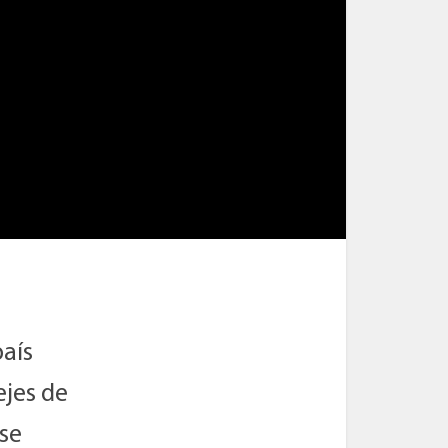
país
ejes de
ese