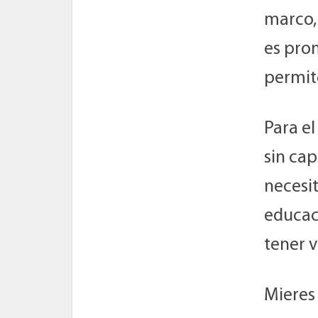
marco,
es pro
permite
Para e
sin cap
necesit
educac
tener v
Mieres