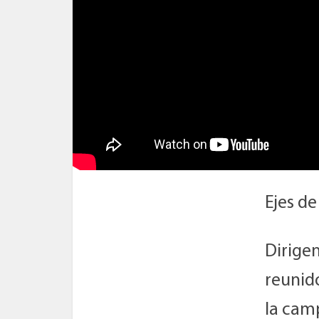
Ejes d
Dirigen
reunido
la camp