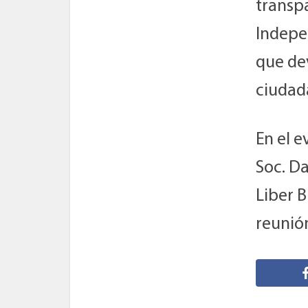
transpa
Indepe
que dev
ciudada
En el e
Soc. Da
Liber B
reunión