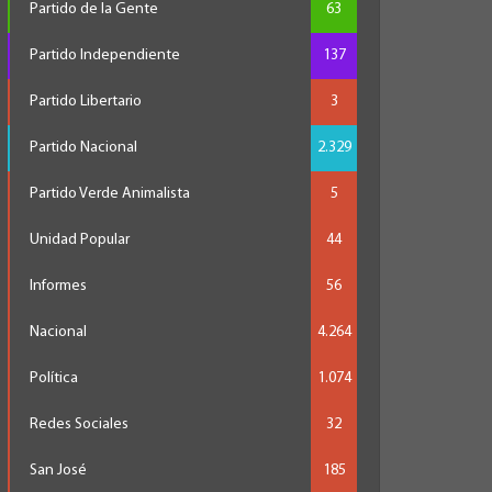
Partido de la Gente
63
Partido Independiente
137
Partido Libertario
3
Partido Nacional
2.329
Partido Verde Animalista
5
Unidad Popular
44
Informes
56
Nacional
4.264
Política
1.074
Redes Sociales
32
San José
185