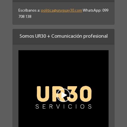
Escríbanos a:
politica@uruguay30.com
WhatsApp: 099
708 138
Somos UR30 + Comunicación profesional
Reproductor
de
vídeo